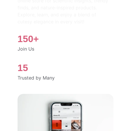
online store for scientific insights, trendy 
finds, and nature-inspired products. 
Explore, learn, and enjoy a blend of 
cutesy elegance in every visit!
150+
Join Us
15
Trusted by Many