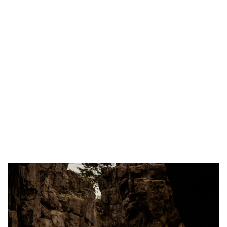
Madu Mengkristal: Penyebab,
Artinya, dan Cara Mengatasinya
Madu mengkristal? Jangan buru-buru dibuang!
Kristalisasi adalah proses alami yang justru
menandakan madu Anda asli dan murni. Terjadi karena
kandungan glukosa tinggi atau penyimpanan dingin—
bukan pertanda madu rusak atau palsu!
3/17/2025
2 min baca