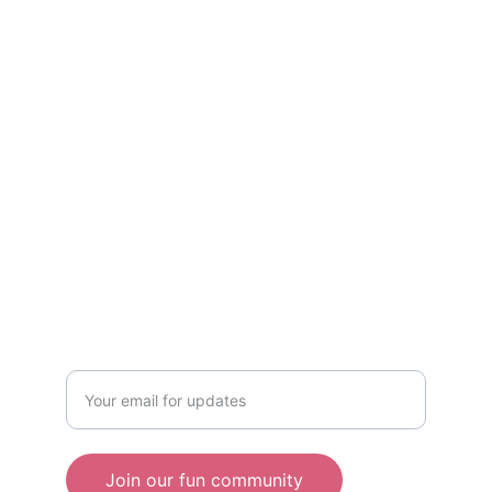
Explore
Dive into science, trends, and nature fun!
© 2025. All rights reserved.
SHOP
CONNECT
+1234567890
Enter your email address
Join our fun community