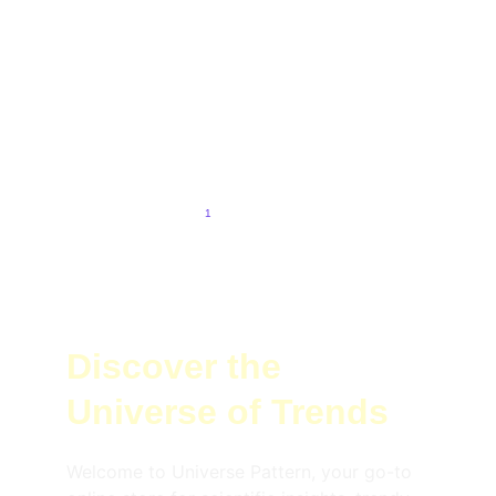
from NASA, ESA, JAXA, and Roscosmos working
together, the mission highlights the power of
international cooperation and the growing role of
commercial spaceflight. From cutting-edge science to
preparing for future deep-space missions, this historic
moment symbolizes humanity's shared ambition to
explore the cosmos.
3/16/2025
3 min baca
1
2
3
Discover the 
Universe of Trends
Welcome to Universe Pattern, your go-to 