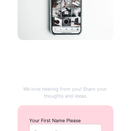
Get in Touch with Us
We love hearing from you! Share your 
thoughts and ideas.
Your First Name Please