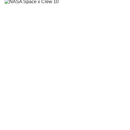
SpaceX's Crew Dragon Joins ISS
Crew: A New Era of Cosmic
Collaboration
In March 2025, SpaceX's Crew Dragon successfully
docked with the International Space Station, joining
the Expedition 72 crew and marking a milestone in
public-private space collaboration. With astronauts