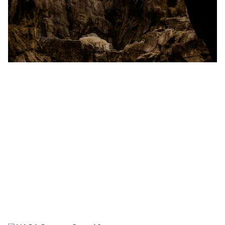
NATURE
Wajah Manusia Purba Tertua di
Eropa Barat Muncul dari Dalam Gua
di Spanyol
Para arkeolog di Spanyol menemukan fosil wajah
manusia purba yang diperkirakan berusia antara 1,1
hingga 1,4 juta tahun. Temuan ini diyakini sebagai fosil
wajah tertua yang pernah ditemukan di Eropa Barat
dan memberi petunjuk baru tentang migrasi awal
manusia purba ke benua tersebut.
3/16/2025
2 min baca